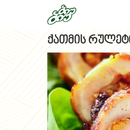
ქათმის რულეტ