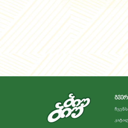
გვერ
ჩვენს
კატა