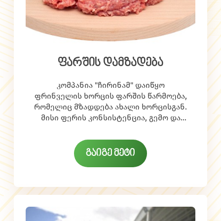
ფარშის დამზადება
კომპანია "ჩირინამ" დაიწყო
ფრინველის ხორცის ფარშის წარმოება,
რომელიც მზადდება ახალი ხორცისგან.
მისი ფერის კონსისტენცია, გემო და
ქიმიურ-ფიზიკური შემადგენლობა
(ტენიანობა, ცილები, ცხიმები) სრულად
აკმაყოფილებს სტანდარტებს. ახალი
გაიგე მეტი
ფარში მომხმარებელს მიეწოდება
იმავე დღეს შეციებული სახით. ქათმის
ფარში მედიკოსთა რეკომენდაციით
ფართოდ გამოიყენება ბავშვების,
მოხუცებისა და ავადმყოფების კვებაში.
ასევე აპრობირებულია დიეტოლოგების