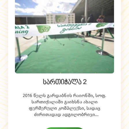
მიერ, რადგან ფრინველის ფარში
მდიდარია ცილებით (17-18%),
ვიტამინებით, მაკრო/მიკრო,
ელემენტებით, ნაკლები ცხიმიანობითა
და კალორიულობით (143 კკალ).
სართიჭალა 2
2016 წელს გარდაბნის რაიონში, სოფ.
სართიჭალაში გაიხსნა ახალი
ფერმერული კომპლექსი, სადაც
ძირითადად ადგილობრივი
მაცხოვრებელი დასაქმდა. გაორმაგდა
წარმოება, რაც საშუალებას გვაძლევს