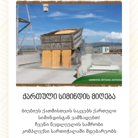
გაიზრდება, და სადისტრიბუციო
ქსელიც გაფართოვდება. 2016 წელს
ვგეგმავთ რეგიონებში აქტიურად
შესვლას.
ქართული სიმინდის მიღება
ბიუბიუს ქათმისთვის საკვებს ქართული
სიმინდისგან ვამზადებთ!
ჩვენი ნედლეულის საშრობი
კომპლექსი სართიჭალაში მდებარეობს
და ნედლეულს ძირითადად ახლოს