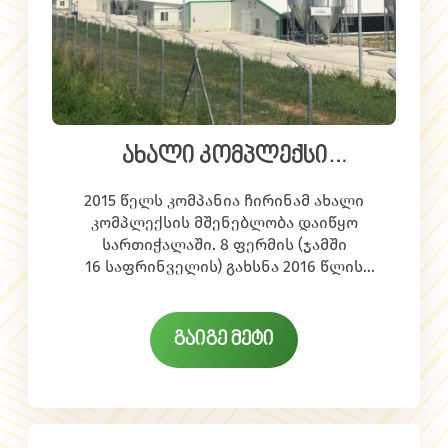
ახალი კომპლექსი
სართიჭალაში
2015 წელს კომპანია ჩირინამ ახალი
კომპლექსის მშენებლობა დაიწყო
სართიჭალაში. 8 ფერმის (ჯამში
16 საფრინველის) გახსნა 2016 წლის
მარტისთვის იგეგმება.
ამ ეტაპზე სამშენებლო სამუშაოები
მიმდინარეობს, რომელზეც კომპანიას
გაიგე მეტი
200-მდე ადამიანი ჰყავს დასაქმებული.
ხოლო ფერმების გაშვების შემდგომ
კომპლექსში 80-მდე ადამიანი
ფერმერული კომპლექსის გახსნით
დასაქმდება.
ბიუბიუს წარმადობა საგრძნობლად