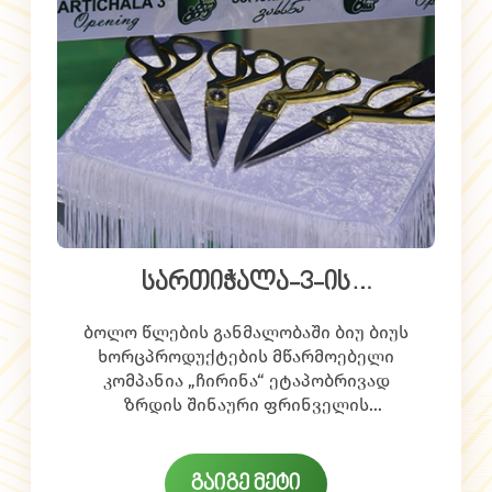
სართიჭალა-3-ის
ფერმერული კომპლექსის
ბოლო წლების განმალობაში ბიუ ბიუს
გახსნა
ხორცპროდუქტების მწარმოებელი
კომპანია „ჩირინა“ ეტაპობრივად
ზრდის შინაური ფრინველის
წარმოებას.
საწარმოო მოცულობების
გაფართოებისა და წარმოების
გაიგე მეტი